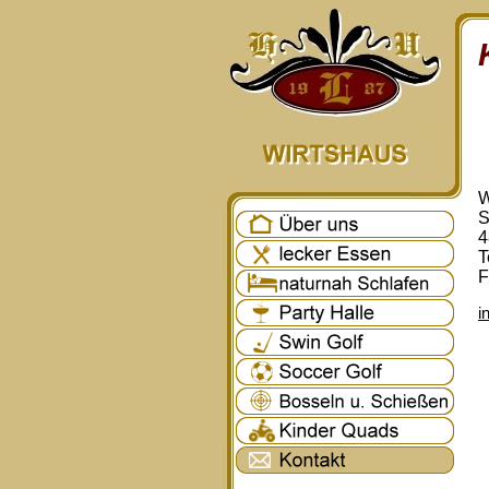
W
S
4
T
F
i