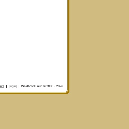
utz
|
[login]
| Waldhotel Lauff © 2003 - 2026