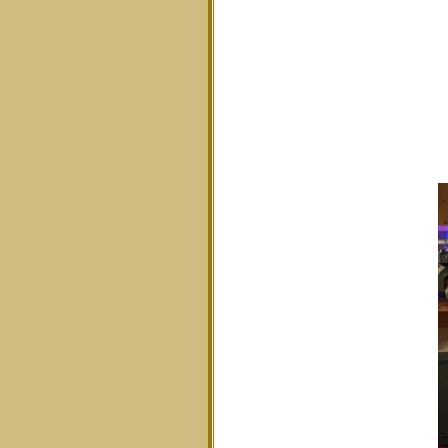
F
E
M