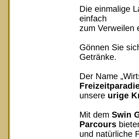
Die einmalige 
einfach
zum Verweilen e
Gönnen Sie sich
Getränke.
Der Name „Wirts
Freizeitparadi
unsere
urige K
Mit dem
Swin G
Parcours
bieten
und natürliche 