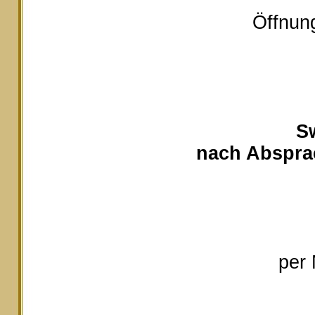
Öffnung
S
nach Absprac
per 