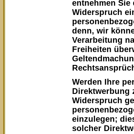
entnehmen Sie 
Widerspruch ein
personenbezoge
denn, wir könn
Verarbeitung na
Freiheiten über
Geltendmachung
Rechtsansprüch
Werden Ihre pe
Direktwerbung z
Widerspruch geg
personenbezoge
einzulegen; dies
solcher Direkt