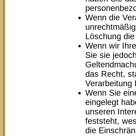
personenbezo
Wenn die Ver
unrechtmäßig 
Löschung die
Wenn wir Ihr
Sie sie jedoc
Geltendmachu
das Recht, st
Verarbeitung
Wenn Sie ein
eingelegt ha
unseren Inte
feststeht, we
die Einschrä