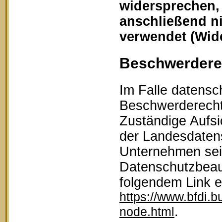
widersprechen,
anschließend n
verwendet (Wid
Beschwerderec
Im Falle datensc
Beschwerderecht 
Zuständige Aufsi
der Landesdaten
Unternehmen sein
Datenschutzbeau
folgendem Link 
https://www.bfdi.b
.
node.html