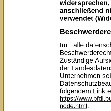
widersprechen,
anschließend n
verwendet (Wid
Beschwerderec
Im Falle datensc
Beschwerderecht 
Zuständige Aufsi
der Landesdaten
Unternehmen sein
Datenschutzbeau
folgendem Link 
https://www.bfdi.b
.
node.html