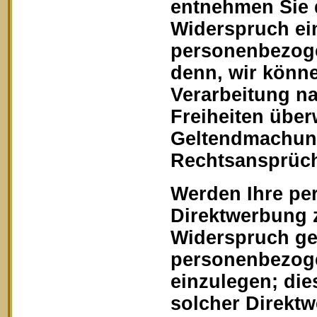
entnehmen Sie 
Widerspruch ein
personenbezoge
denn, wir könn
Verarbeitung na
Freiheiten über
Geltendmachung
Rechtsansprüch
Werden Ihre pe
Direktwerbung z
Widerspruch geg
personenbezoge
einzulegen; dies
solcher Direkt