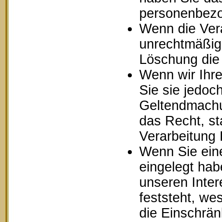
personenbezo
Wenn die Ver
unrechtmäßig 
Löschung die
Wenn wir Ihr
Sie sie jedoc
Geltendmachu
das Recht, st
Verarbeitung
Wenn Sie ein
eingelegt ha
unseren Inte
feststeht, we
die Einschrä