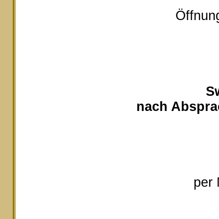
Öffnung
S
nach Absprac
per 