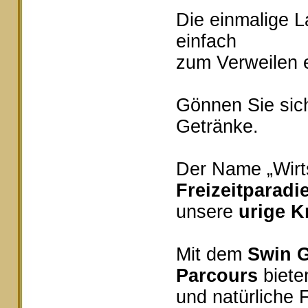
Die einmalige 
einfach
zum Verweilen e
Gönnen Sie sich
Getränke.
Der Name „Wirts
Freizeitparadi
unsere
urige K
Mit dem
Swin G
Parcours
bieten
und natürliche 