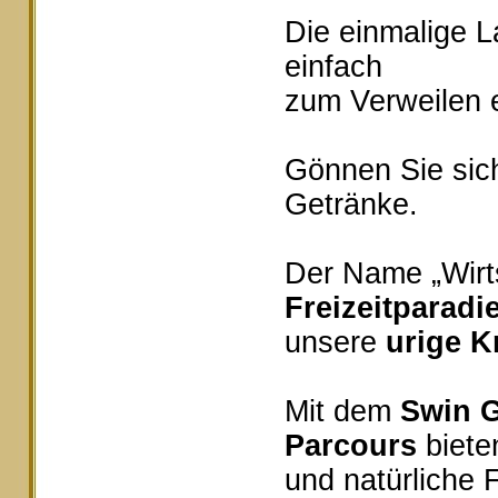
Die einmalige 
einfach
zum Verweilen e
Gönnen Sie sich
Getränke.
Der Name „Wirts
Freizeitparadi
unsere
urige K
Mit dem
Swin G
Parcours
bieten
und natürliche 