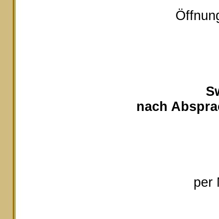
Öffnung
S
nach Absprac
per 