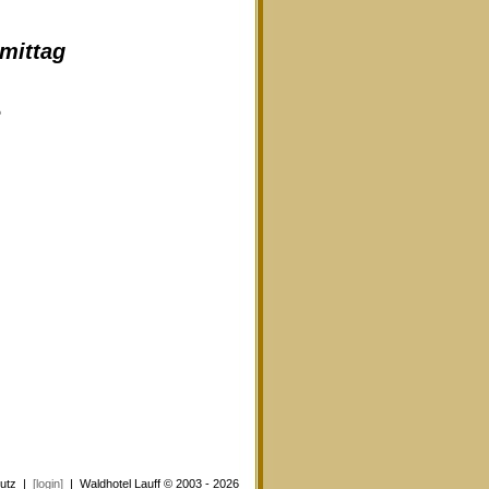
hmittag
e
utz
|
[login]
| Waldhotel Lauff © 2003 - 2026