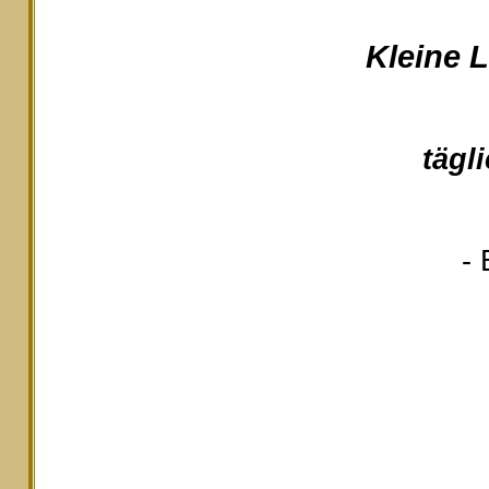
Kleine 
tägl
- 