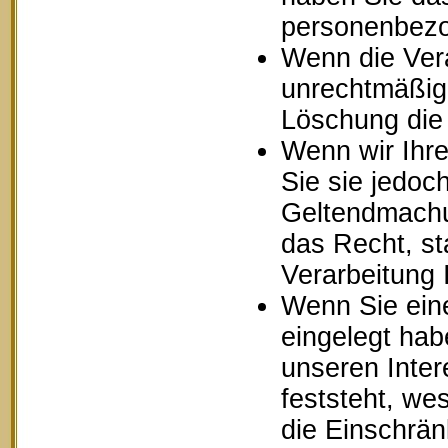
personenbezo
Wenn die Ver
unrechtmäßig 
Löschung die
Wenn wir Ihr
Sie sie jedoc
Geltendmachu
das Recht, st
Verarbeitung
Wenn Sie ein
eingelegt ha
unseren Inte
feststeht, we
die Einschrä