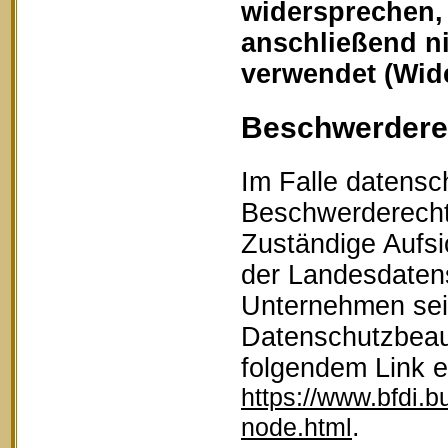
widersprechen,
anschließend n
verwendet (Wid
Beschwerderec
Im Falle datensc
Beschwerderecht 
Zuständige Aufsi
der Landesdaten
Unternehmen sein
Datenschutzbeau
folgendem Link 
https://www.bfdi.b
.
node.html