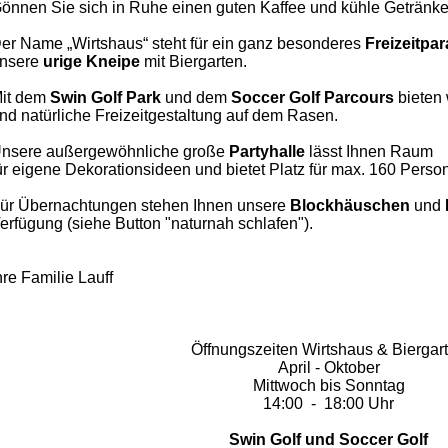
önnen Sie sich in Ruhe einen guten Kaffee und kühle Getränke
er Name „Wirtshaus“ steht für ein ganz besonderes
Freizeitpa
nsere
urige Kneipe
mit Biergarten.
it dem
Swin Golf Park
und dem
Soccer
Golf Parcours
bieten 
nd natürliche Freizeitgestaltung auf dem Rasen.
nsere außergewöhnliche große
Partyhalle
lässt Ihnen
Raum
ür eigene Dekorationsideen und bietet Platz für max. 160 Perso
ür Übernachtungen stehen Ihnen unsere
Blockhäuschen
und
erfügung (siehe Button "naturnah schlafen").
hre Familie Lauff
Öffnungszeiten Wirtshaus & Biergar
April - Oktober
Mittwoch bis Sonntag
14:00 - 18:00 Uhr
Swin Golf und Soccer Golf