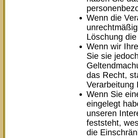
personenbezo
Wenn die Ver
unrechtmäßig 
Löschung die
Wenn wir Ihr
Sie sie jedoc
Geltendmachu
das Recht, st
Verarbeitung
Wenn Sie ein
eingelegt ha
unseren Inte
feststeht, we
die Einschrä