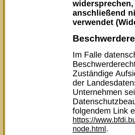
widersprechen,
anschließend n
verwendet (Wid
Beschwerderec
Im Falle datensc
Beschwerderecht 
Zuständige Aufsi
der Landesdaten
Unternehmen sein
Datenschutzbeau
folgendem Link 
https://www.bfdi.b
.
node.html