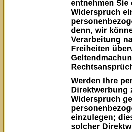
entnehmen Sie 
Widerspruch ein
personenbezoge
denn, wir könn
Verarbeitung na
Freiheiten über
Geltendmachung
Rechtsansprüch
Werden Ihre pe
Direktwerbung z
Widerspruch geg
personenbezoge
einzulegen; dies
solcher Direkt