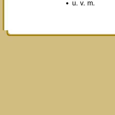
u. v. m.