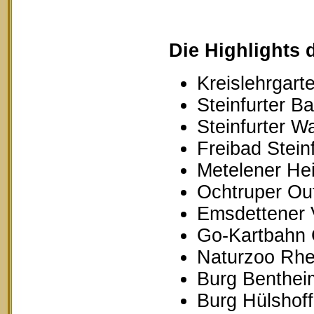
Die Highlights 
Kreislehrgarte
Steinfurter B
Steinfurter W
Freibad Stein
Metelener Hei
Ochtruper Out
Emsdettener 
Go-Kartbahn 
Naturzoo Rhe
Burg Benthei
Burg Hülshoff