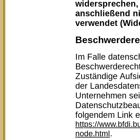
widersprechen,
anschließend n
verwendet (Wid
Beschwerderec
Im Falle datensc
Beschwerderecht 
Zuständige Aufsi
der Landesdaten
Unternehmen sein
Datenschutzbeau
folgendem Link 
https://www.bfdi.b
.
node.html