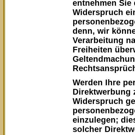
entnehmen Sie 
Widerspruch ein
personenbezoge
denn, wir könn
Verarbeitung na
Freiheiten über
Geltendmachung
Rechtsansprüch
Werden Ihre pe
Direktwerbung z
Widerspruch geg
personenbezoge
einzulegen; dies
solcher Direkt