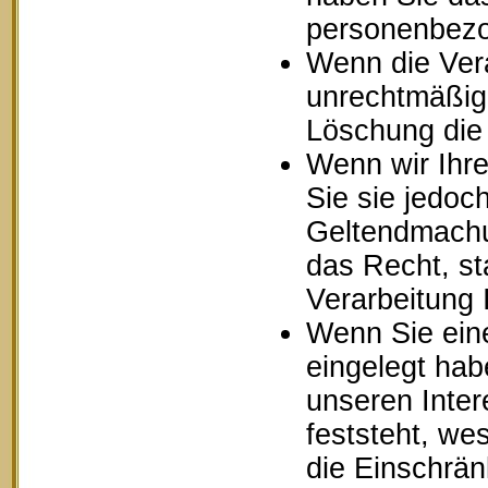
personenbezo
Wenn die Ver
unrechtmäßig 
Löschung die
Wenn wir Ihr
Sie sie jedoc
Geltendmachu
das Recht, st
Verarbeitung
Wenn Sie ein
eingelegt ha
unseren Inte
feststeht, we
die Einschrä