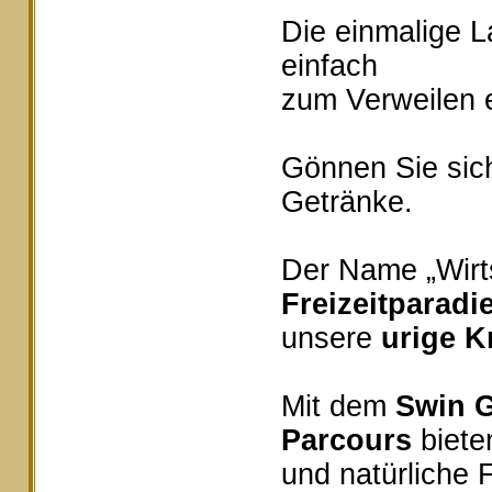
Die einmalige 
einfach
zum Verweilen e
Gönnen Sie sich
Getränke.
Der Name „Wirts
Freizeitparadi
unsere
urige K
Mit dem
Swin G
Parcours
bieten
und natürliche 