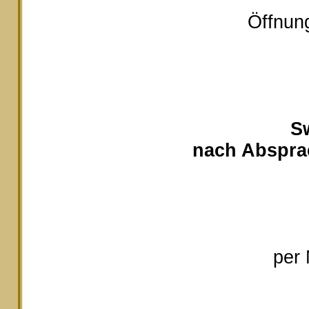
Öffnung
S
nach Absprac
per 