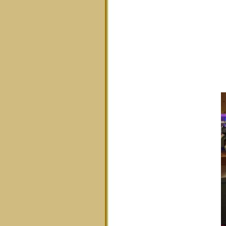
F
E
M