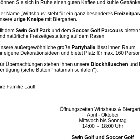
önnen Sie sich in Ruhe einen guten Kaffee und kühle Getränke
er Name „Wirtshaus“ steht für ein ganz besonderes
Freizeitpa
nsere
urige Kneipe
mit Biergarten.
it dem
Swin Golf Park
und dem
Soccer
Golf Parcours
bieten 
nd natürliche Freizeitgestaltung auf dem Rasen.
nsere außergewöhnliche große
Partyhalle
lässt Ihnen
Raum
ür eigene Dekorationsideen und bietet Platz für max. 160 Perso
ür Übernachtungen stehen Ihnen unsere
Blockhäuschen
und
erfügung (siehe Button "naturnah schlafen").
hre Familie Lauff
Öffnungszeiten Wirtshaus & Biergar
April - Oktober
Mittwoch bis Sonntag
14:00 - 18:00 Uhr
Swin Golf und Soccer Golf