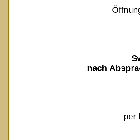
Öffnung
S
nach Absprac
per 