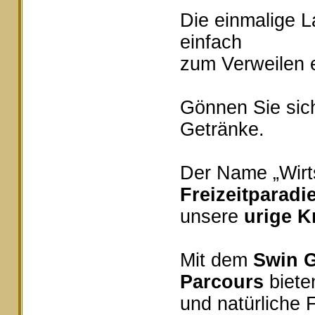
Die einmalige 
einfach
zum Verweilen e
Gönnen Sie sich
Getränke.
Der Name „Wirts
Freizeitparadi
unsere
urige K
Mit dem
Swin G
Parcours
bieten
und natürliche 