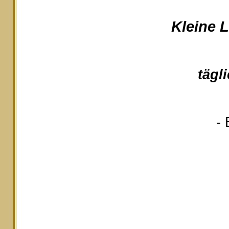
Kleine 
tägl
- 