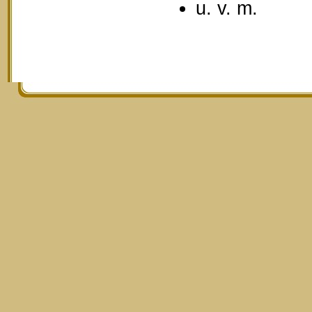
u. v. m.