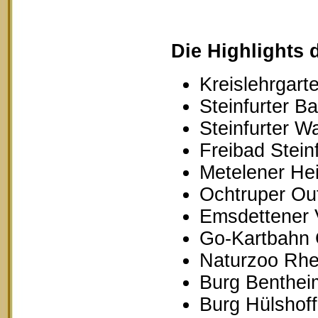
Die Highlights 
Kreislehrgarte
Steinfurter B
Steinfurter W
Freibad Stein
Metelener Hei
Ochtruper Out
Emsdettener 
Go-Kartbahn 
Naturzoo Rhe
Burg Benthei
Burg Hülshoff