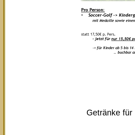
Getränke fü
Vo