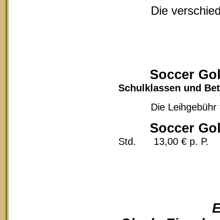
Die verschie
Soccer Gol
Schulklassen und Bet
Die Leihgebühr für Bä
Soccer Gol
Std. 13,00 € p. P.
E