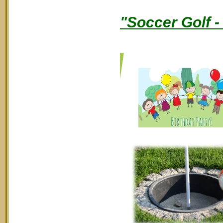
"Soccer Golf -