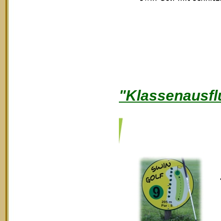
"Klassenausfl