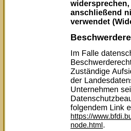
widersprechen,
anschließend n
verwendet (Wid
Beschwerderec
Im Falle datensc
Beschwerderecht 
Zuständige Aufsi
der Landesdaten
Unternehmen sein
Datenschutzbeau
folgendem Link 
https://www.bfdi.b
.
node.html