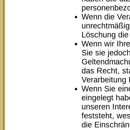
personenbezo
Wenn die Ver
unrechtmäßig 
Löschung die
Wenn wir Ihr
Sie sie jedoc
Geltendmachu
das Recht, st
Verarbeitung
Wenn Sie ein
eingelegt ha
unseren Inte
feststeht, we
die Einschrä