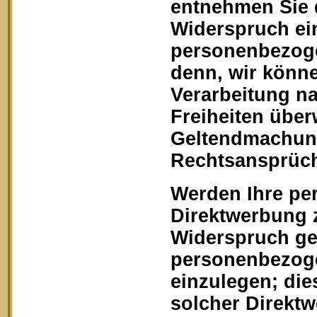
entnehmen Sie 
Widerspruch ein
personenbezoge
denn, wir könn
Verarbeitung na
Freiheiten über
Geltendmachung
Rechtsansprüch
Werden Ihre pe
Direktwerbung z
Widerspruch geg
personenbezoge
einzulegen; dies
solcher Direkt