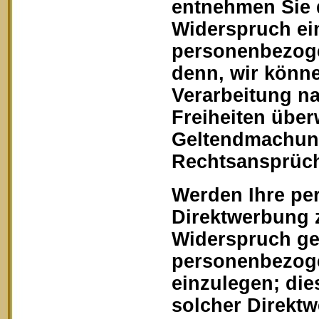
entnehmen Sie 
Widerspruch ein
personenbezoge
denn, wir könn
Verarbeitung na
Freiheiten über
Geltendmachung
Rechtsansprüch
Werden Ihre pe
Direktwerbung z
Widerspruch geg
personenbezoge
einzulegen; dies
solcher Direkt