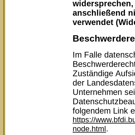
widersprechen,
anschließend n
verwendet (Wid
Beschwerderec
Im Falle datensc
Beschwerderecht 
Zuständige Aufsi
der Landesdaten
Unternehmen sein
Datenschutzbeau
folgendem Link 
https://www.bfdi.b
.
node.html