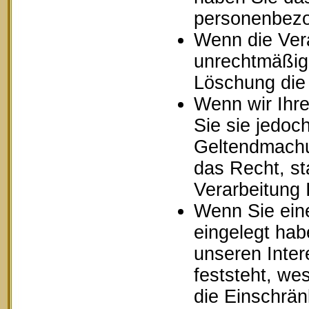
personenbezo
Wenn die Ver
unrechtmäßig 
Löschung die
Wenn wir Ihr
Sie sie jedoc
Geltendmachu
das Recht, st
Verarbeitung
Wenn Sie ein
eingelegt ha
unseren Inte
feststeht, we
die Einschrä