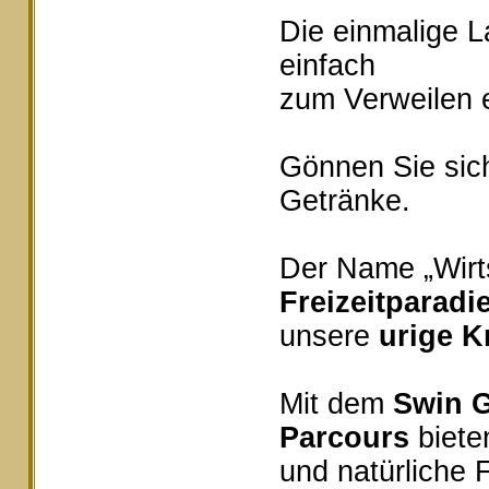
Die einmalige 
einfach
zum Verweilen e
Gönnen Sie sich
Getränke.
Der Name „Wirts
Freizeitparadi
unsere
urige K
Mit dem
Swin G
Parcours
bieten
und natürliche 