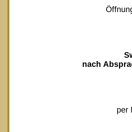
Öffnung
S
nach Absprac
per 