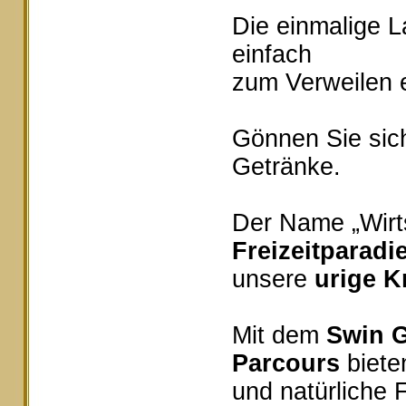
Die einmalige 
einfach
zum Verweilen e
Gönnen Sie sich
Getränke.
Der Name „Wirts
Freizeitparadi
unsere
urige K
Mit dem
Swin G
Parcours
bieten
und natürliche 