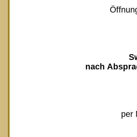
Öffnung
S
nach Absprac
per 