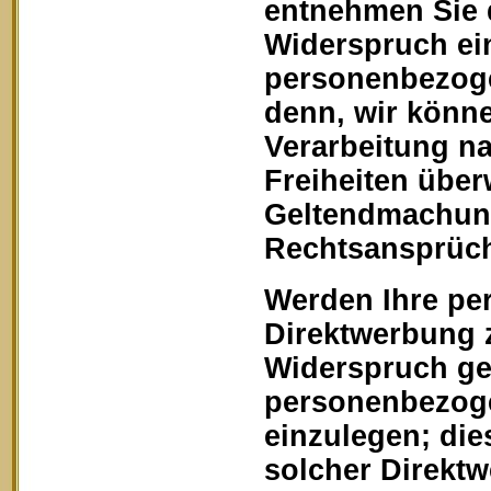
entnehmen Sie 
Widerspruch ein
personenbezoge
denn, wir könn
Verarbeitung na
Freiheiten über
Geltendmachung
Rechtsansprüch
Werden Ihre pe
Direktwerbung z
Widerspruch geg
personenbezoge
einzulegen; dies
solcher Direkt