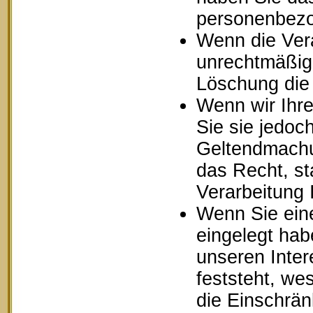
personenbezo
Wenn die Ver
unrechtmäßig 
Löschung die
Wenn wir Ihr
Sie sie jedoc
Geltendmachu
das Recht, st
Verarbeitung
Wenn Sie ein
eingelegt ha
unseren Inte
feststeht, we
die Einschrä