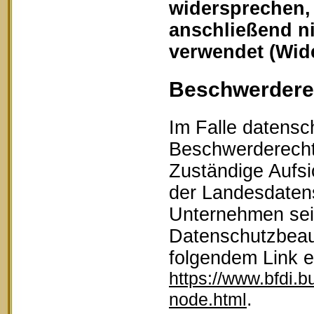
widersprechen,
anschließend n
verwendet (Wid
Beschwerderec
Im Falle datensc
Beschwerderecht 
Zuständige Aufsi
der Landesdaten
Unternehmen sein
Datenschutzbeau
folgendem Link 
https://www.bfdi.b
.
node.html