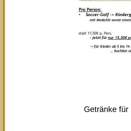
Getränke fü
Vo