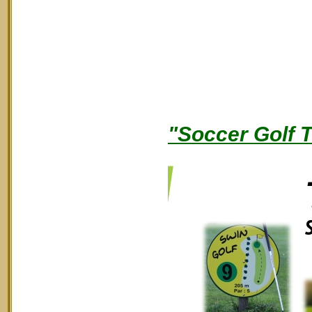
"Soccer Golf T