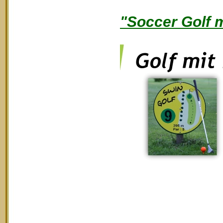
"Soccer Golf 