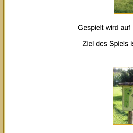
Gespielt wird au
Ziel des Spiels 