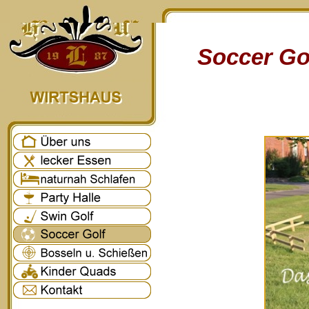
Soccer Go