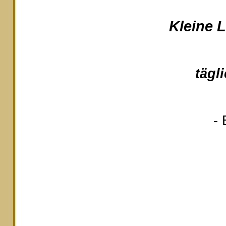
Kleine 
tägl
- 