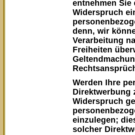
entnehmen Sie 
Widerspruch ein
personenbezoge
denn, wir könn
Verarbeitung na
Freiheiten über
Geltendmachung
Rechtsansprüch
Werden Ihre pe
Direktwerbung z
Widerspruch geg
personenbezoge
einzulegen; dies
solcher Direkt