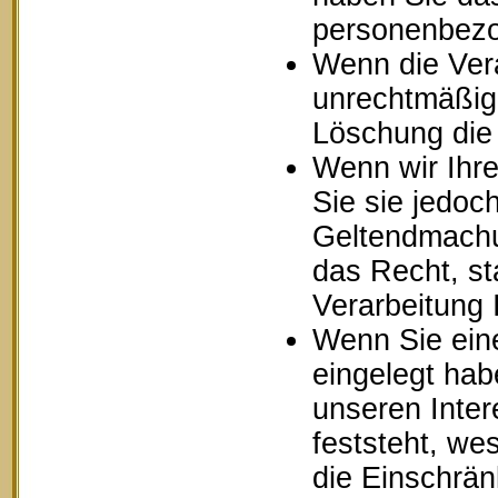
personenbezo
Wenn die Ver
unrechtmäßig 
Löschung die
Wenn wir Ihr
Sie sie jedoc
Geltendmachu
das Recht, st
Verarbeitung
Wenn Sie ein
eingelegt ha
unseren Inte
feststeht, we
die Einschrä