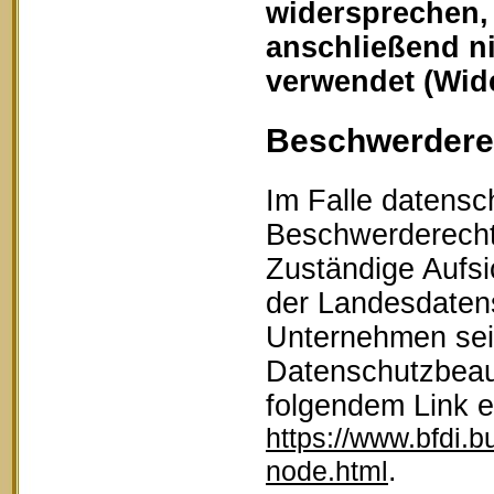
widersprechen,
anschließend n
verwendet (Wid
Beschwerderec
Im Falle datensc
Beschwerderecht 
Zuständige Aufsi
der Landesdaten
Unternehmen sein
Datenschutzbeau
folgendem Link 
https://www.bfdi.b
.
node.html