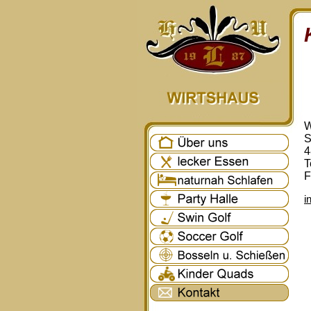
W
S
4
T
F
i