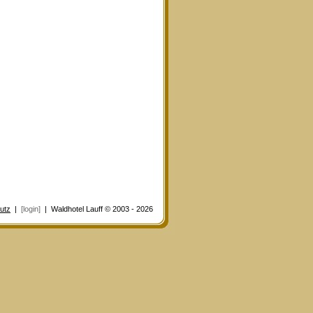
utz
|
[login]
| Waldhotel Lauff © 2003 - 2026