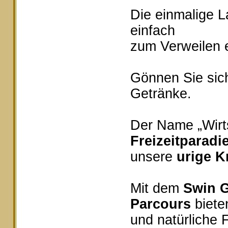
Die einmalige 
einfach
zum Verweilen e
Gönnen Sie sich
Getränke.
Der Name „Wirts
Freizeitparadi
unsere
urige K
Mit dem
Swin G
Parcours
bieten
und natürliche 