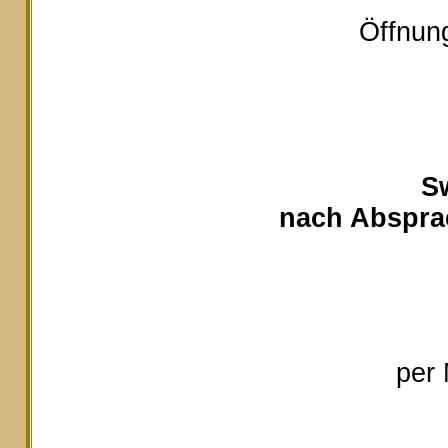
Öffnung
S
nach Absprac
per 