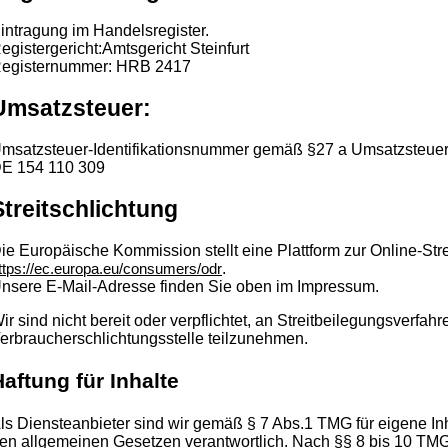
intragung im Handelsregister.
egistergericht:Amtsgericht Steinfurt
egisternummer: HRB 2417
Umsatzsteuer:
msatzsteuer-Identifikationsnummer gemäß §27 a Umsatzsteuer
E 154 110 309
Streitschlichtung
ie Europäische Kommission stellt eine Plattform zur Online-Stre
.
ttps://ec.europa.eu/consumers/odr
nsere E-Mail-Adresse finden Sie oben im Impressum.
ir sind nicht bereit oder verpflichtet, an Streitbeilegungsverfahr
erbraucherschlichtungsstelle teilzunehmen.
aftung für Inhalte
ls Diensteanbieter sind wir gemäß § 7 Abs.1 TMG für eigene In
en allgemeinen Gesetzen verantwortlich. Nach §§ 8 bis 10 TMG 