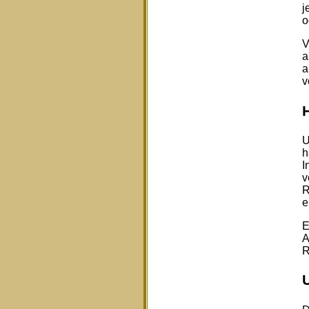
j
o
V
a
a
v
U
h
I
v
R
e
E
A
R