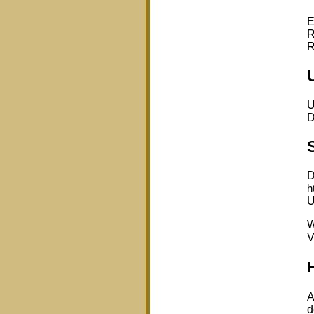
E
R
R
U
D
D
h
U
W
V
H
A
d