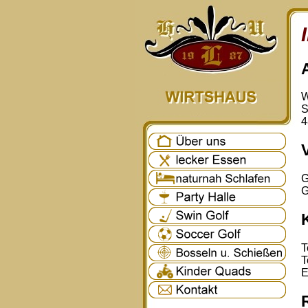
W
S
4
G
G
T
T
E