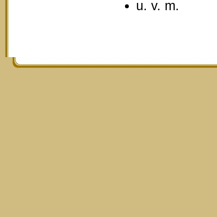
u. v. m.