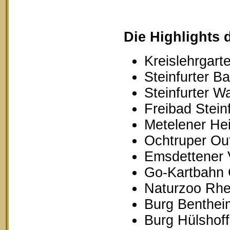
Die Highlights 
Kreislehrgarte
Steinfurter B
Steinfurter W
Freibad Stein
Metelener Hei
Ochtruper Out
Emsdettener 
Go-Kartbahn 
Naturzoo Rhe
Burg Benthei
Burg Hülshoff