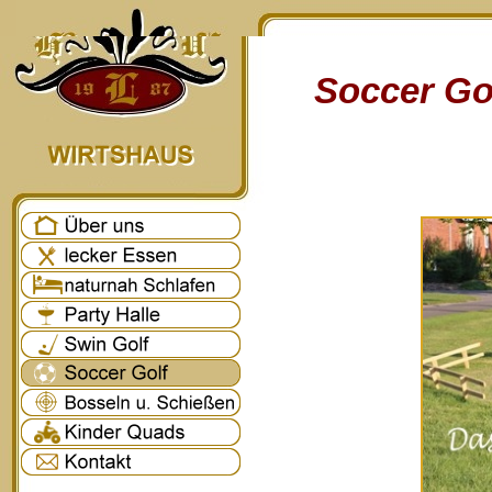
Soccer Go