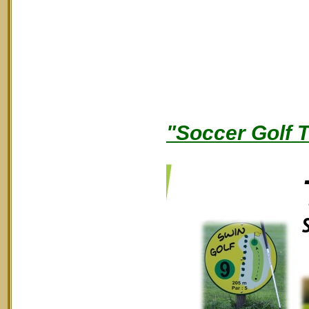
"Soccer Golf T