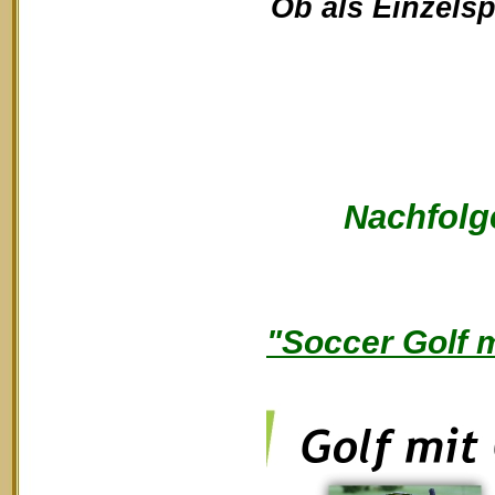
Ob als Einzelsp
Nachfolge
"Soccer Golf mi