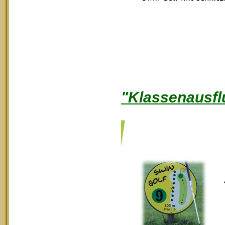
"Klassenausfl