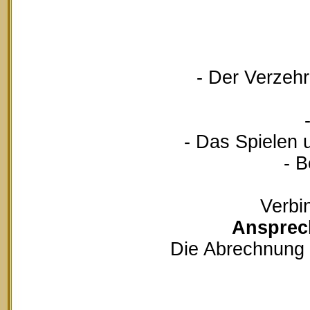
- Der Verzehr
- Das Spielen 
- B
Verbi
Ansprec
Die Abrechnung 