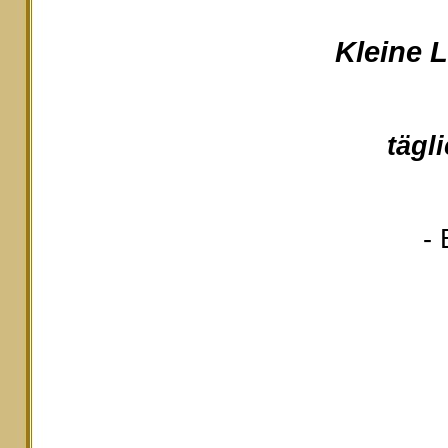
Kleine 
tägl
- 