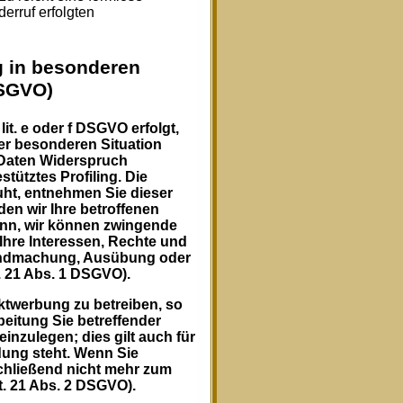
erruf erfolgten
 in besonderen
DSGVO)
it. e oder f DSGVO erfolgt,
rer besonderen Situation
 Daten Widerspruch
tütztes Profiling. Die
uht, entnehmen Sie dieser
en wir Ihre betroffenen
enn, wir können zwingende
Ihre Interessen, Rechte und
ltendmachung, Ausübung oder
 21 Abs. 1 DSGVO).
ktwerbung zu betreiben, so
beitung Sie betreffender
nzulegen; dies gilt auch für
ndung steht. Wenn Sie
hließend nicht mehr zum
. 21 Abs. 2 DSGVO).