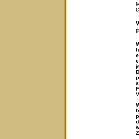
M
D
W
h
e
e
j
D
p
s
F
V
W
h
p
d
w
Z