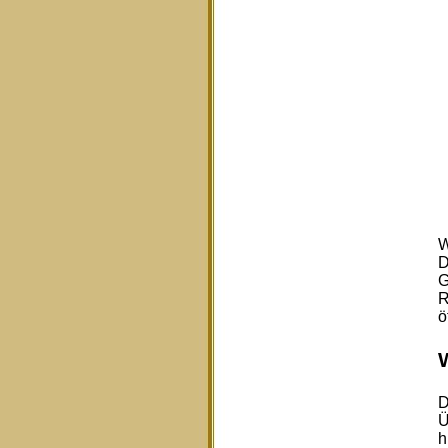
W
D
G
R
ö
D
Ü
h