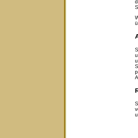
d
S
W
ü
S
u
u
S
p
A
S
v
u