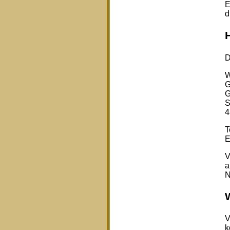
E
d
D
W
G
G
S
4
T
E
V
a
N
V
k