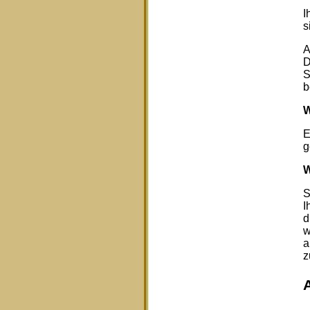
I
s
A
D
S
b
W
E
g
W
S
I
d
w
a
z