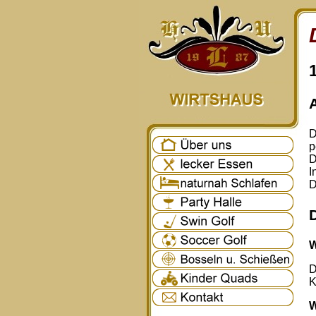
D
p
D
I
D
W
D
K
W