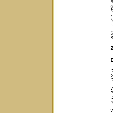
B
g
S
z
N
f
S
S
D
b
D
W
P
D
n
W