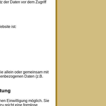
z der Daten vor dem Zugriff
bsite ist:
 die allein oder gemeinsam mit
onenbezogenen Daten (z.B.
itung
hen Einwilligung möglich. Sie
zu reicht eine formlose