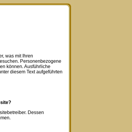
r, was mit Ihren
 besuchen. Personenbezogene
rden können. Ausführliche
ter diesem Text aufgeführten
site?
sitebetreiber. Dessen
hmen.