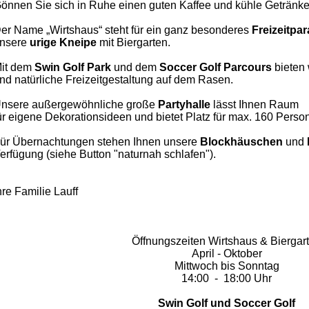
önnen Sie sich in Ruhe einen guten Kaffee und kühle Getränke
er Name „Wirtshaus“ steht für ein ganz besonderes
Freizeitpa
nsere
urige Kneipe
mit Biergarten.
it dem
Swin Golf Park
und dem
Soccer
Golf Parcours
bieten 
nd natürliche Freizeitgestaltung auf dem Rasen.
nsere außergewöhnliche große
Partyhalle
lässt Ihnen
Raum
ür eigene Dekorationsideen und bietet Platz für max. 160 Perso
ür Übernachtungen stehen Ihnen unsere
Blockhäuschen
und
erfügung (siehe Button "naturnah schlafen").
hre Familie Lauff
Öffnungszeiten Wirtshaus & Biergar
April - Oktober
Mittwoch bis Sonntag
14:00 - 18:00 Uhr
Swin Golf und Soccer Golf