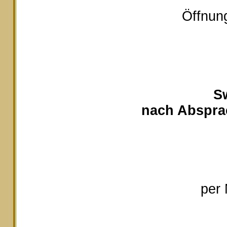
Öffnung
S
nach Absprac
per 