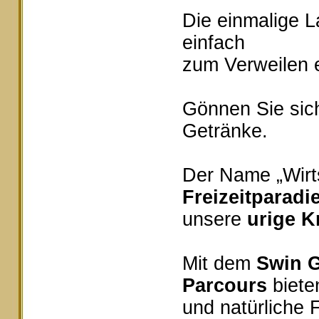
Die einmalige 
einfach
zum Verweilen e
Gönnen Sie sich
Getränke.
Der Name „Wirts
Freizeitparadi
unsere
urige K
Mit dem
Swin G
Parcours
bieten
und natürliche 