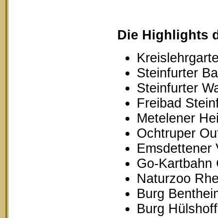
Die Highlights 
Kreislehrgarte
Steinfurter B
Steinfurter W
Freibad Stein
Metelener Hei
Ochtruper Out
Emsdettener 
Go-Kartbahn 
Naturzoo Rhe
Burg Benthei
Burg Hülshoff