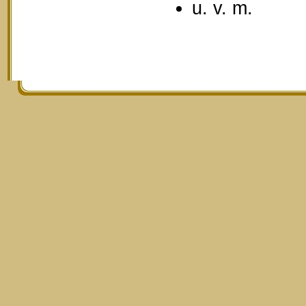
u. v. m.