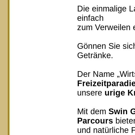
Die einmalige 
einfach
zum Verweilen e
Gönnen Sie sich
Getränke.
Der Name „Wirts
Freizeitparadi
unsere
urige K
Mit dem
Swin G
Parcours
bieten
und natürliche 