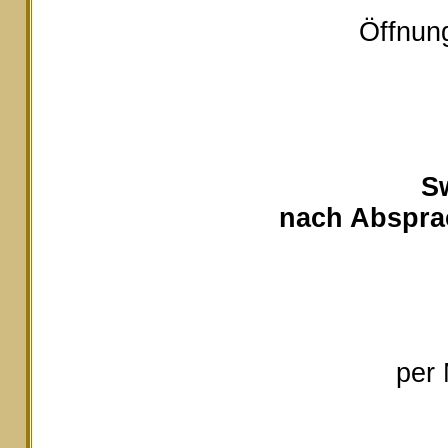
Öffnung
S
nach Absprac
per 