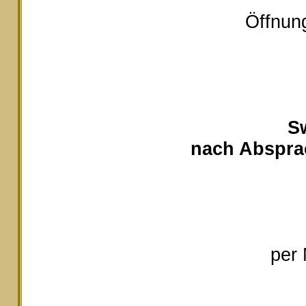
Öffnung
S
nach Absprac
per 