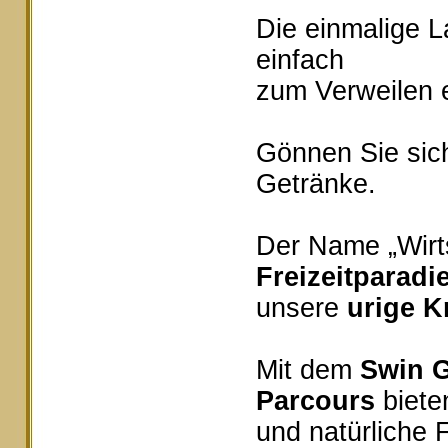
Die einmalige 
einfach
zum Verweilen e
Gönnen Sie sich
Getränke.
Der Name „Wirts
Freizeitparadi
unsere
urige K
Mit dem
Swin G
Parcours
bieten
und natürliche 