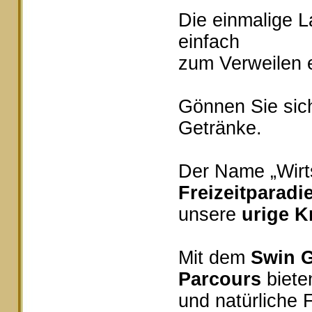
Die einmalige 
einfach
zum Verweilen e
Gönnen Sie sich
Getränke.
Der Name „Wirts
Freizeitparadi
unsere
urige K
Mit dem
Swin G
Parcours
bieten
und natürliche 