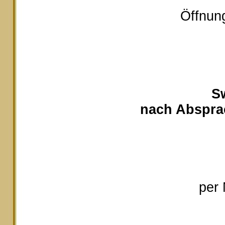
Öffnung
S
nach Absprac
per 