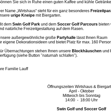
önnen Sie sich in Ruhe einen guten Kaffee und kühle Getränke
er Name „Wirtshaus“ steht für ein ganz besonderes
Freizeitpa
nsere
urige Kneipe
mit Biergarten.
it dem
Swin Golf Park
und dem
Soccer
Golf Parcours
bieten 
nd natürliche Freizeitgestaltung auf dem Rasen.
nsere außergewöhnliche große
Partyhalle
lässt Ihnen
Raum
ür eigene Dekorationsideen und bietet Platz für max. 160 Perso
ür Übernachtungen stehen Ihnen unsere
Blockhäuschen
und
erfügung (siehe Button "naturnah schlafen").
hre Familie Lauff
Öffnungszeiten Wirtshaus & Biergar
April - Oktober
Mittwoch bis Sonntag
14:00 - 18:00 Uhr
Swin Golf und Soccer Golf