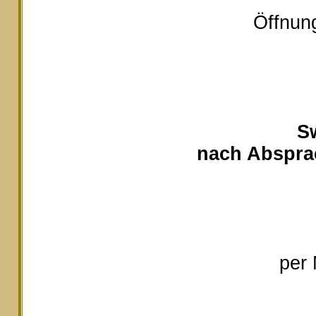
Öffnung
S
nach Absprac
per 