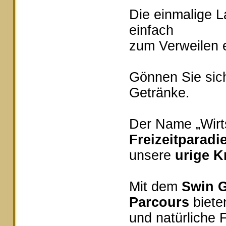
Die einmalige 
einfach
zum Verweilen e
Gönnen Sie sich
Getränke.
Der Name „Wirts
Freizeitparadi
unsere
urige K
Mit dem
Swin G
Parcours
bieten
und natürliche 