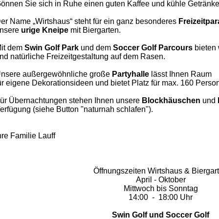
önnen Sie sich in Ruhe einen guten Kaffee und kühle Getränke
er Name „Wirtshaus“ steht für ein ganz besonderes
Freizeitpa
nsere
urige Kneipe
mit Biergarten.
it dem
Swin Golf Park
und dem
Soccer
Golf Parcours
bieten 
nd natürliche Freizeitgestaltung auf dem Rasen.
nsere außergewöhnliche große
Partyhalle
lässt Ihnen
Raum
ür eigene Dekorationsideen und bietet Platz für max. 160 Perso
ür Übernachtungen stehen Ihnen unsere
Blockhäuschen
und
erfügung (siehe Button "naturnah schlafen").
hre Familie Lauff
Öffnungszeiten Wirtshaus & Biergar
April - Oktober
Mittwoch bis Sonntag
14:00 - 18:00 Uhr
Swin Golf und Soccer Golf