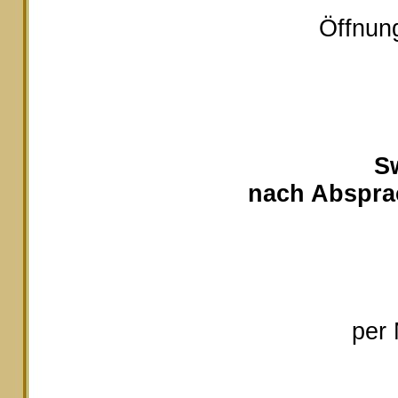
Öffnung
S
nach Absprac
per 