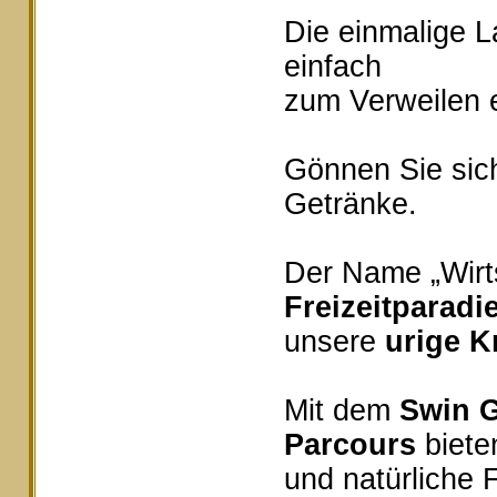
Die einmalige 
einfach
zum Verweilen e
Gönnen Sie sich
Getränke.
Der Name „Wirts
Freizeitparadi
unsere
urige K
Mit dem
Swin G
Parcours
bieten
und natürliche 