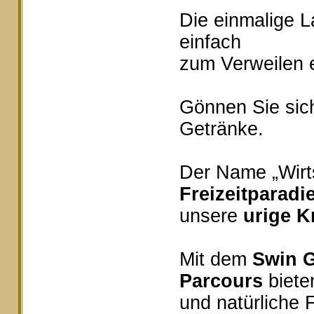
Die einmalige 
einfach
zum Verweilen e
Gönnen Sie sich
Getränke.
Der Name „Wirts
Freizeitparadi
unsere
urige K
Mit dem
Swin G
Parcours
bieten
und natürliche 