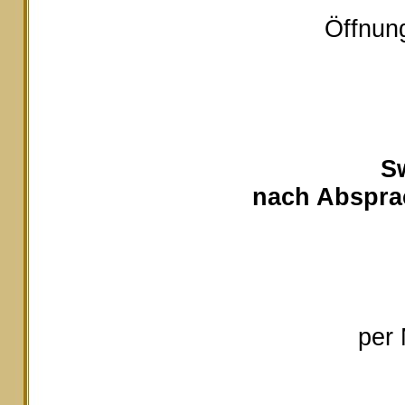
Öffnung
S
nach Absprac
per 