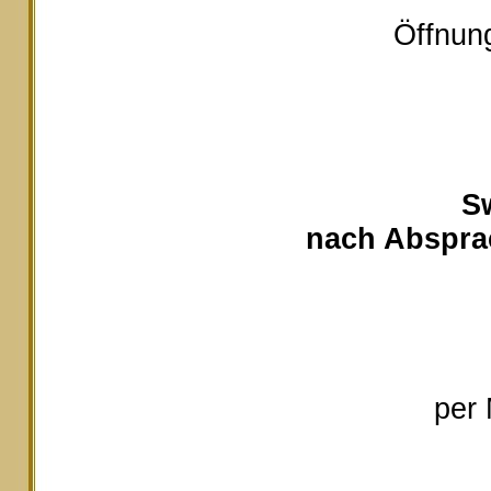
Öffnung
S
nach Absprac
per 