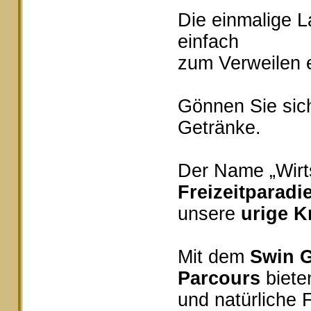
Die einmalige 
einfach
zum Verweilen e
Gönnen Sie sich
Getränke.
Der Name „Wirts
Freizeitparadi
unsere
urige K
Mit dem
Swin G
Parcours
bieten
und natürliche 