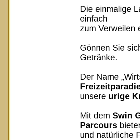
Die einmalige 
einfach
zum Verweilen e
Gönnen Sie sich
Getränke.
Der Name „Wirts
Freizeitparadi
unsere
urige K
Mit dem
Swin G
Parcours
bieten
und natürliche 