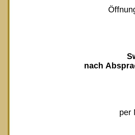
Öffnung
S
nach Absprac
per 