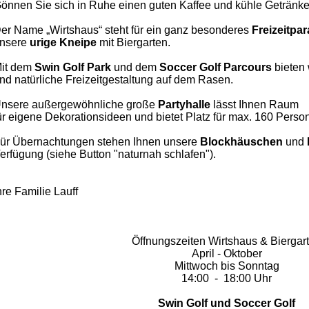
önnen Sie sich in Ruhe einen guten Kaffee und kühle Getränke
er Name „Wirtshaus“ steht für ein ganz besonderes
Freizeitpa
nsere
urige Kneipe
mit Biergarten.
it dem
Swin Golf Park
und dem
Soccer
Golf Parcours
bieten 
nd natürliche Freizeitgestaltung auf dem Rasen.
nsere außergewöhnliche große
Partyhalle
lässt Ihnen
Raum
ür eigene Dekorationsideen und bietet Platz für max. 160 Perso
ür Übernachtungen stehen Ihnen unsere
Blockhäuschen
und
erfügung (siehe Button "naturnah schlafen").
hre Familie Lauff
Öffnungszeiten Wirtshaus & Biergar
April - Oktober
Mittwoch bis Sonntag
14:00 - 18:00 Uhr
Swin Golf und Soccer Golf